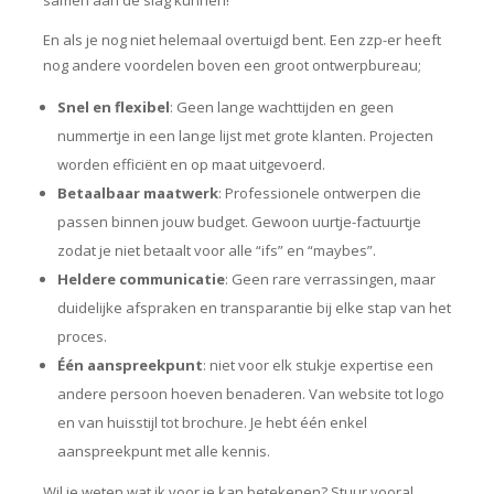
samen aan de slag kunnen!
En als je nog niet helemaal overtuigd bent. Een zzp-er heeft
nog andere voordelen boven een groot ontwerpbureau;
Snel en flexibel
: Geen lange wachttijden en geen
nummertje in een lange lijst met grote klanten. Projecten
worden efficiënt en op maat uitgevoerd.
Betaalbaar maatwerk
: Professionele ontwerpen die
passen binnen jouw budget. Gewoon uurtje-factuurtje
zodat je niet betaalt voor alle “ifs” en “maybes”.
Heldere communicatie
: Geen rare verrassingen, maar
duidelijke afspraken en transparantie bij elke stap van het
proces.
Één aanspreekpunt
: niet voor elk stukje expertise een
andere persoon hoeven benaderen. Van website tot logo
en van huisstijl tot brochure. Je hebt één enkel
aanspreekpunt met alle kennis.
Wil je weten wat ik voor je kan betekenen? Stuur vooral