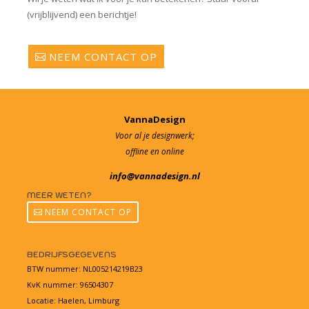
(vrijblijvend) een berichtje!
NEEM CONTACT OP
VannaDesign
Voor al je designwerk;
offline en online
info@vannadesign.nl
MEER WETEN?
NEEM CONTACT OP
BEDRIJFSGEGEVENS
BTW nummer: NL005214219B23
KvK nummer:
96504307
Locatie: Haelen, Limburg