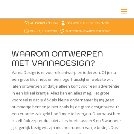


ALLES ONDER ÉÉN DAK
ÓÓK VOOR KLEINE ONDERNEMERS


VANUIT JE LUIE STOEL
MEEDENKEN IS VANZELFSPREKEND
WAAROM ONTWERPEN
MET VANNADESIGN?
VannaDesign is er voor elk ontwerp en iedereen. Of je nu
een grote klus hebt en een logo, huisstijl én website wilt
laten ontwerpen of dat je alleen komt voor een advertentie
in een lokaal krantje. Alles kan en alles mag. Het grote
voordeel is dat je óók als kleine ondernemer bij mij geen
nummertje bent en je niet zoals bij de grote designbureau’s
een enorme zak geld hoeft mee te brengen. Daarnaast ben
ik zelf óók zzp-er dus niet alles hoeft tussen 9 en 5 wanneer
jij eigenlijk bezig wilt zijn met het runnen van je bedrijf. Dus;