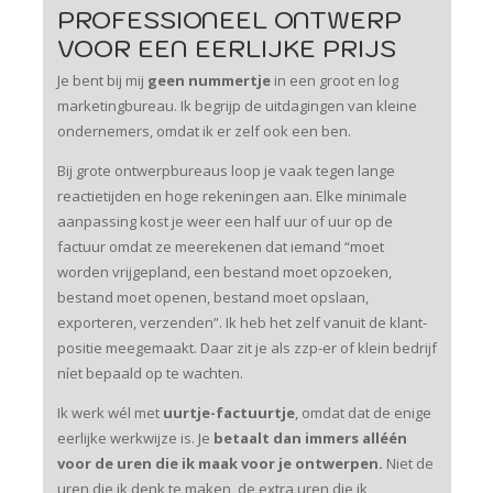
PROFESSIONEEL ONTWERP
VOOR EEN EERLIJKE PRIJS
Je bent bij mij
geen nummertje
in een groot en log
marketingbureau. Ik begrijp de uitdagingen van kleine
ondernemers, omdat ik er zelf ook een ben.
Bij grote ontwerpbureaus loop je vaak tegen lange
reactietijden en hoge rekeningen aan. Elke minimale
aanpassing kost je weer een half uur of uur op de
factuur omdat ze meerekenen dat iemand “moet
worden vrijgepland, een bestand moet opzoeken,
bestand moet openen, bestand moet opslaan,
exporteren, verzenden”. Ik heb het zelf vanuit de klant-
positie meegemaakt. Daar zit je als zzp-er of klein bedrijf
níet bepaald op te wachten.
Ik werk wél met
uurtje-factuurtje
, omdat dat de enige
eerlijke werkwijze is. Je
betaalt dan immers alléén
voor de uren die ik maak voor je ontwerpen.
Niet de
uren die ik denk te maken, de extra uren die ik